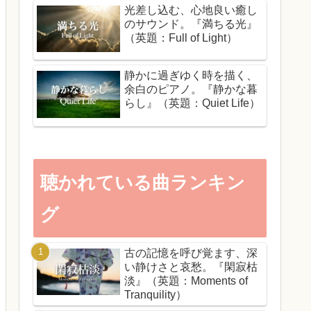
光差し込む、心地良い癒し
のサウンド。『満ちる光』
（英題：Full of Light）
静かに過ぎゆく時を描く、
余白のピアノ。『静かな暮
らし』（英題：Quiet Life）
聴かれている曲ランキン
グ
古の記憶を呼び覚ます、深
い静けさと哀愁。『閑寂枯
淡』（英題：Moments of
Tranquility）