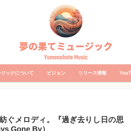
ージックについて
ビジョン
リリース情報
You
紡ぐメロディ。『過ぎ去りし日の思
 Gone By）