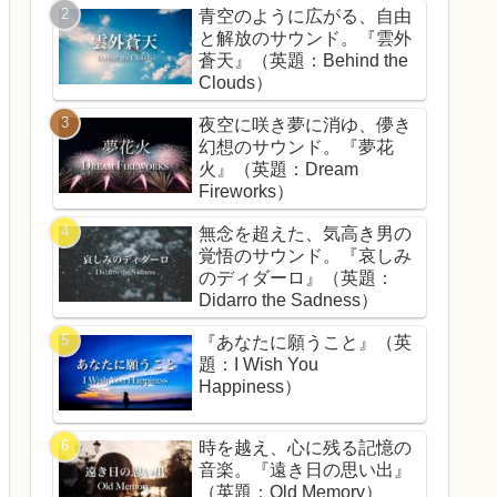
青空のように広がる、自由
と解放のサウンド。『雲外
蒼天』（英題：Behind the
Clouds）
夜空に咲き夢に消ゆ、儚き
幻想のサウンド。『夢花
火』（英題：Dream
Fireworks）
無念を超えた、気高き男の
覚悟のサウンド。『哀しみ
のディダーロ』（英題：
Didarro the Sadness）
『あなたに願うこと』（英
題：I Wish You
Happiness）
時を越え、心に残る記憶の
音楽。『遠き日の思い出』
（英題：Old Memory）