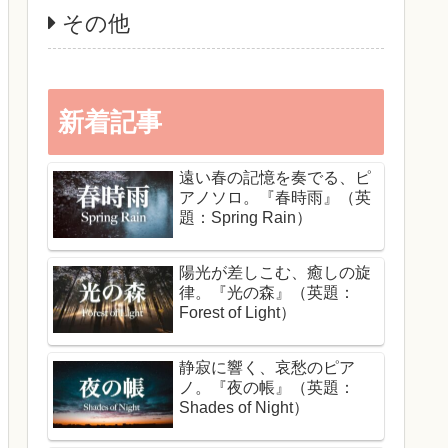
その他
新着記事
遠い春の記憶を奏でる、ピ
アノソロ。『春時雨』（英
題：Spring Rain）
陽光が差しこむ、癒しの旋
律。『光の森』（英題：
Forest of Light）
静寂に響く、哀愁のピア
ノ。『夜の帳』（英題：
Shades of Night）