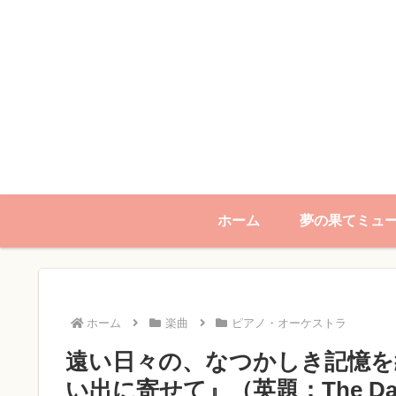
ホーム
夢の果てミュ
ホーム
楽曲
ピアノ・オーケストラ
遠い日々の、なつかしき記憶を
い出に寄せて』（英題：The Days