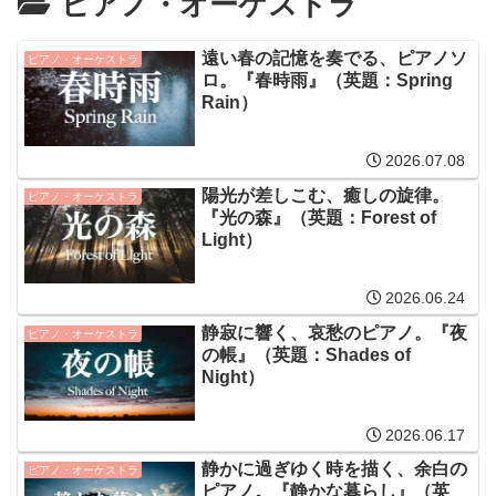
ピアノ・オーケストラ
遠い春の記憶を奏でる、ピアノソ
ピアノ・オーケストラ
ロ。『春時雨』（英題：Spring
Rain）
2026.07.08
陽光が差しこむ、癒しの旋律。
ピアノ・オーケストラ
『光の森』（英題：Forest of
Light）
2026.06.24
静寂に響く、哀愁のピアノ。『夜
ピアノ・オーケストラ
の帳』（英題：Shades of
Night）
2026.06.17
静かに過ぎゆく時を描く、余白の
ピアノ・オーケストラ
ピアノ。『静かな暮らし』（英