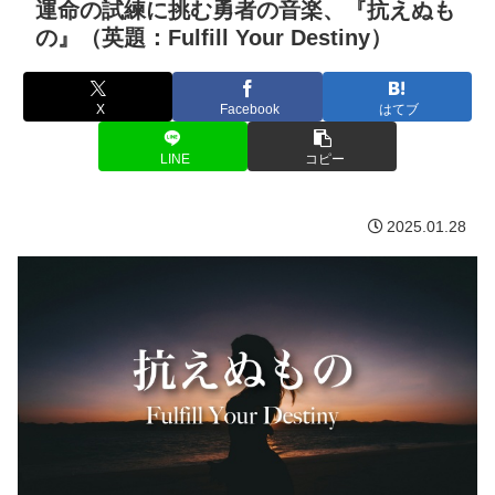
運命の試練に挑む勇者の音楽、『抗えぬも
の』（英題：Fulfill Your Destiny）
X
Facebook
はてブ
LINE
コピー
2025.01.28