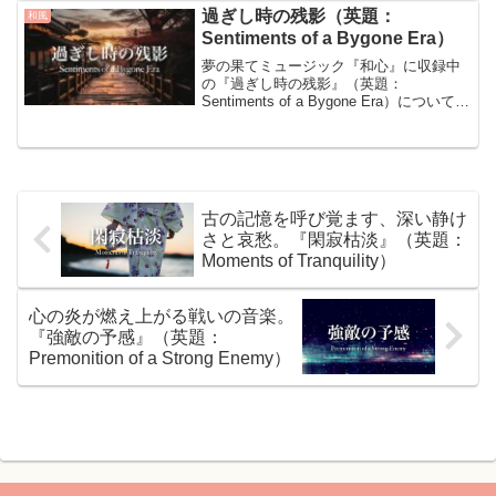
は、抑揚を抑えた、静かで淡々としたピ
過ぎし時の残影（英題：
和風
アノの旋...
Sentiments of a Bygone Era）
夢の果てミュージック『和心』に収録中
の『過ぎし時の残影』（英題：
Sentiments of a Bygone Era）について、
楽曲の特徴や制作のきっかけをご紹介し
ています。『過ぎし時の残影』について
『過ぎし日の残影』は、哀愁漂う尺八
と...
古の記憶を呼び覚ます、深い静け
さと哀愁。『閑寂枯淡』（英題：
Moments of Tranquility）
心の炎が燃え上がる戦いの音楽。
『強敵の予感』（英題：
Premonition of a Strong Enemy）