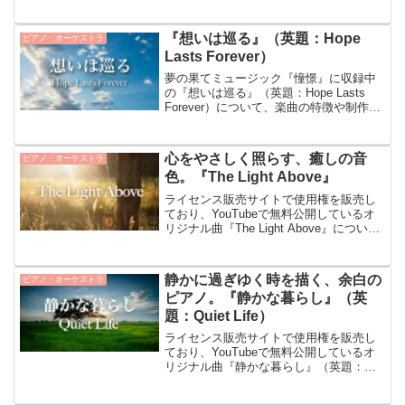
ストリングスの重厚な響きがドラマティ
ックなBGMです。悲劇的な雰囲気から最
後は開放...
『想いは巡る』（英題：Hope
ピアノ・オーケストラ
Lasts Forever）
夢の果てミュージック『憧憬』に収録中
の『想いは巡る』（英題：Hope Lasts
Forever）について、楽曲の特徴や制作の
きっかけをご紹介しています。『想いは
巡る』について『想いは巡る』は光り輝
く希望に満ちた力強いバラードです。壮
心をやさしく照らす、癒しの音
ピアノ・オーケストラ
大な物...
色。『The Light Above』
ライセンス販売サイトで使用権を販売し
ており、YouTubeで無料公開しているオ
リジナル曲『The Light Above』について
ご紹介します。『The Light Above』につ
いて『The Light Above』は、穏やかで安
心感を...
静かに過ぎゆく時を描く、余白の
ピアノ・オーケストラ
ピアノ。『静かな暮らし』（英
題：Quiet Life）
ライセンス販売サイトで使用権を販売し
ており、YouTubeで無料公開しているオ
リジナル曲『静かな暮らし』（英題：
Quiet Life）についてご紹介します。『静
かな暮らし』について『静かな暮らし』