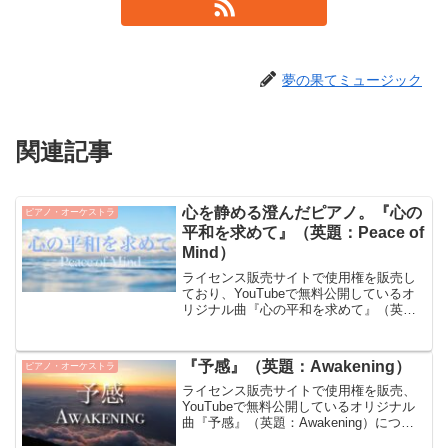
夢の果てミュージック
関連記事
心を静める澄んだピアノ。『心の
ピアノ・オーケストラ
平和を求めて』（英題：Peace of
Mind）
ライセンス販売サイトで使用権を販売し
ており、YouTubeで無料公開しているオ
リジナル曲『心の平和を求めて』（英
題：Peace of Mind）についてご紹介しま
す。『心の平和を求めて』について『心
の平和を求めて』は、静かな祈りを捧げ
『予感』（英題：Awakening）
ピアノ・オーケストラ
るよう...
ライセンス販売サイトで使用権を販売、
YouTubeで無料公開しているオリジナル
曲『予感』（英題：Awakening）につい
てご紹介しています。『予感』について