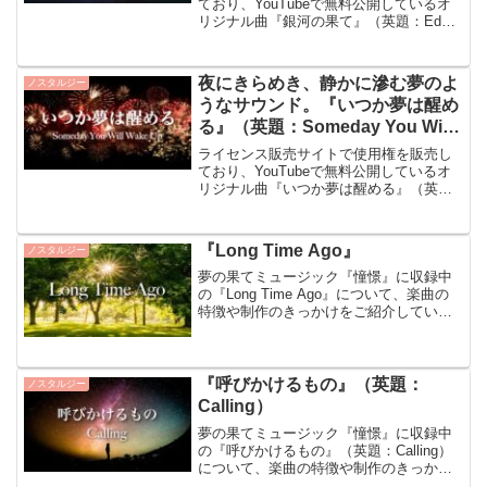
ており、YouTubeで無料公開しているオ
リジナル曲『銀河の果て』（英題：Edge
of Galaxy）についてご紹介します。『銀
河の果て』について『銀河の果て』は神
秘的なシンセサイザーの幻想的な旋律
夜にきらめき、静かに滲む夢のよ
ノスタルジー
と、...
うなサウンド。『いつか夢は醒め
る』（英題：Someday You Will
Wake Up）
ライセンス販売サイトで使用権を販売し
ており、YouTubeで無料公開しているオ
リジナル曲『いつか夢は醒める』（英
題：Someday You Will Wake Up）につい
てご紹介します。『いつか夢は醒める』
について『いつか夢は醒める』は、...
『Long Time Ago』
ノスタルジー
夢の果てミュージック『憧憬』に収録中
の『Long Time Ago』について、楽曲の
特徴や制作のきっかけをご紹介していま
す。『Long Time Ago』について時を刻
むにように流れる静かで落ち着いたエレ
ピ（エレクトリック・ピアノ）が特徴
の...
『呼びかけるもの』（英題：
ノスタルジー
Calling）
夢の果てミュージック『憧憬』に収録中
の『呼びかけるもの』（英題：Calling）
について、楽曲の特徴や制作のきっかけ
をご紹介しています。『呼びかけるも