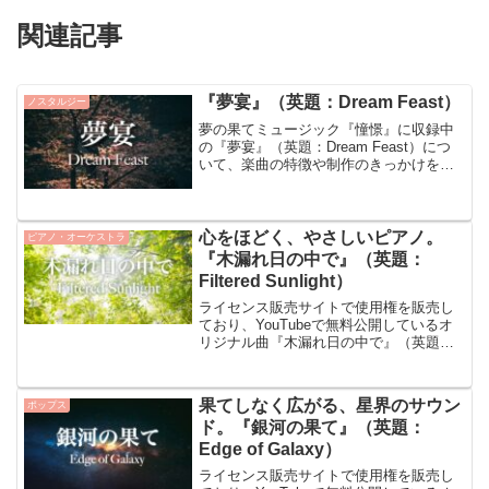
関連記事
『夢宴』（英題：Dream Feast）
ノスタルジー
夢の果てミュージック『憧憬』に収録中
の『夢宴』（英題：Dream Feast）につ
いて、楽曲の特徴や制作のきっかけをご
紹介しています。『夢宴』について夢の
世界のように幻想的で、どこかなつかし
い雰囲気が特徴の楽曲です。美しい夢の
ように、淡く心...
心をほどく、やさしいピアノ。
ピアノ・オーケストラ
『木漏れ日の中で』（英題：
Filtered Sunlight）
ライセンス販売サイトで使用権を販売し
ており、YouTubeで無料公開しているオ
リジナル曲『木漏れ日の中で』（英題：
Filtered Sunlight）についてご紹介しま
す。『木漏れ日の中で』について『木漏
れ日の中で』は、静かで穏やかな雰囲
果てしなく広がる、星界のサウン
ポップス
気...
ド。『銀河の果て』（英題：
Edge of Galaxy）
ライセンス販売サイトで使用権を販売し