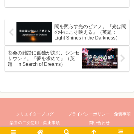
の』について『呼びかけるもの』はどこ
かなつかしい響きがするエレクトリック
ピアノ、そして幻想...
闇を照らす光のピアノ。『光は闇
の中にこそ映える』（英題：
Light Shines in the Darkness）
都会の雑踏に孤独が沈む、シンセ
サウンド。『夢を求めて』（英
題：In Search of Dreams）
クリエイターブログ
プライバシーポリシー・免責事項
楽曲の二次使用・禁止事項
問い合わせ
© 2024-2026 夢の果てミュージック.